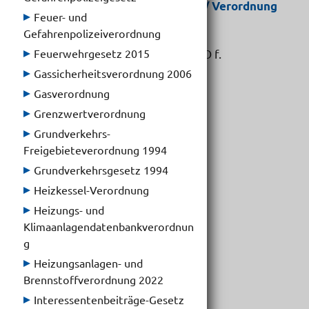
Detailinformation Gesetzestext / Verordnung
Feuer- und
Gefahrenpolizeiverordnung
Gesetz/VO:
Unterbringungs-SicherstellungsVO f.
Feuerwehrgesetz 2015
Katastrophenf.
Gassicherheitsverordnung 2006
Gasverordnung
Gesetzblatt:
Grenzwertverordnung
LGBl. Nr. 81/2016
Grundverkehrs-
letzte Fassung:
Freigebieteverordnung 1994
[derzeit nur Stammfassung]
Grundverkehrsgesetz 1994
Heizkessel-Verordnung
Abkürzung:
Heizungs- und
-
Klimaanlagendatenbankverordnun
g
Typ:
V
Heizungsanlagen- und
Brennstoffverordnung 2022
Inkrafttreten:
Interessentenbeiträge-Gesetz
21.12.2016