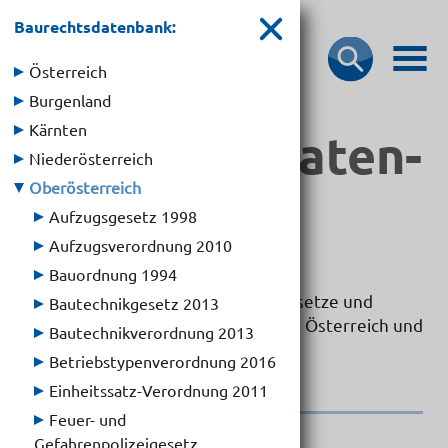
Baurechtsdatenbank:
Österreich
Burgenland
Kärnten
Bau­rechts­­da­ten­­
Niederösterreich
bank
Oberösterreich
Aufzugsgesetz 1998
Aufzugsverordnung 2010
Bauordnung 1994
Hier können Sie die wichtigsten Gesetze und
Bautechnikgesetz 2013
Verordnungen für das Bauwesen in Österreich und
Bautechnikverordnung 2013
seinen Bundesländern abrufen.
Betriebstypenverordnung 2016
Einheitssatz-Verordnung 2011
Feuer- und
Gefahrenpolizeigesetz