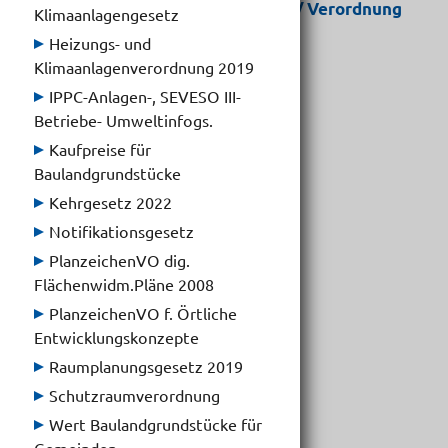
Detailinformation Gesetzestext / Verordnung
Klimaanlagengesetz
Heizungs- und
Gesetz/VO:
Klimaanlagenverordnung 2019
Zonierung für Windkraftanlagen
IPPC-Anlagen-, SEVESO III-
Betriebe- Umweltinfogs.
Gesetzblatt:
LGBl. Nr. 9/2023
Kaufpreise für
Baulandgrundstücke
letzte Fassung:
Kehrgesetz 2022
LGBl. Nr. 86/2023
Notifikationsgesetz
Abkürzung:
PlanzeichenVO dig.
-
Flächenwidm.Pläne 2008
PlanzeichenVO f. Örtliche
Typ:
Entwicklungskonzepte
V
Raumplanungsgesetz 2019
Schutzraumverordnung
Inkrafttreten:
10.02.2023
Wert Baulandgrundstücke für