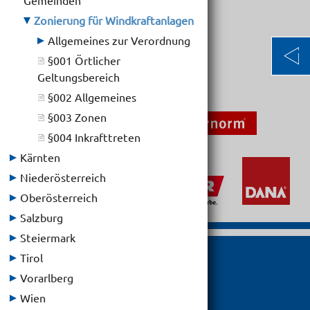
Gemeinden
Auslaufend:
Zonierung für Windkraftanlagen
-
Allgemeines zur Verordnung
§001 Örtlicher
Geltungsbereich
§002 Allgemeines
§003 Zonen
§004 Inkrafttreten
Kärnten
Niederösterreich
Oberösterreich
Salzburg
Steiermark
Tirol
Vorarlberg

Wien