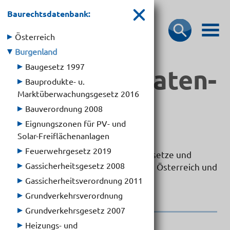
Baurechtsdatenbank:
Österreich
Burgenland
Baugesetz 1997
Bau­rechts­­da­ten­­
Bauprodukte- u.
Marktüberwachungsgesetz 2016
bank
Bauverordnung 2008
Eignungszonen für PV- und
Solar-Freiflächenanlagen
Feuerwehrgesetz 2019
Hier können Sie die wichtigsten Gesetze und
Gassicherheits­gesetz 2008
Verordnungen für das Bauwesen in Österreich und
seinen Bundesländern abrufen.
Gassicherheits­verordnung 2011
Grundverkehrs­verordnung
Grundverkehrsgesetz 2007
Heizungs- und