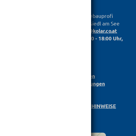
hagebauprofi
KOLAR
Baustoff GmbH
Untere Hauptstr. 79, 7100 Neusiedl am See
Telefon:
,
+43 2167 2698
info@kolar.co.at
Öffnungszeiten: Mo. bis Fr.: 07.00 - 18:00 Uhr,
Sa.: 07:30 - 12:00
Anmeldung
Bau­stoff­­ka­ta­log
Leistungserklärungen
Barrierefreiheit Einstellungen
AGB
DATENSCHUTZ/­RECHTLICHE HINWEISE
KARRIERE
IMPRESSUM