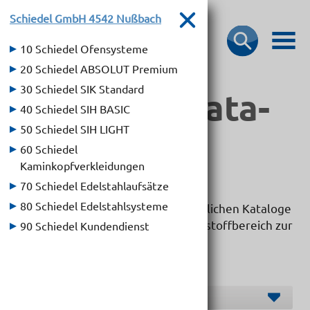
Schiedel GmbH
4542 Nußbach
10 Schiedel Ofensysteme
20 Schiedel ABSOLUT Premium
30 Schiedel SIK Standard
Bau­stoff­­ka­ta­
40 Schiedel SIH BASIC
loge
50 Schiedel SIH LIGHT
60 Schiedel
Kaminkopfverkleidungen
70 Schiedel Edelstahlaufsätze
80 Schiedel Edelstahlsysteme
Hier dürfen wir Ihnen die übersichtlichen Kataloge
unserer Markenlieferanten im Baustoffbereich zur
90 Schiedel Kundendienst
Verfügung stellen.
Hersteller O-S