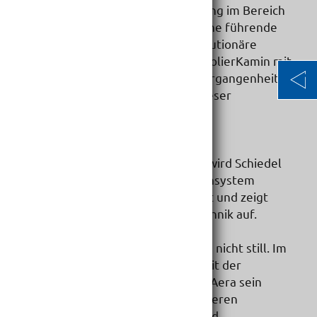
das mit Systemen zur Abgasführung im Bereich
Neubau inzwischen europaweit eine führende
Position eingenommen hat. Revolutionäre
Kaminsysteme wie der Schiedel IsolierKamin mit
Hinterlüftung SIH waren in der Vergangenheit die
entscheidenden Schrittmacher dieser
Entwicklung.
Den gestiegenen Anforderungen
umweltschonender Heizsysteme wird Schiedel
heute mit dem universellen Kaminsystem
Absolut in vollem Umfang gerecht und zeigt
somit neue Wege in der Kamintechnik auf.
Aber damit steht der Schiedel-Zug nicht still. Im
Jahre 1999 erweiterte Schiedel mit der
kontrollierten Wohnraumlüftung Aera sein
Angebotsspektrum um einen weiteren
technologisch anspruchsvollen und