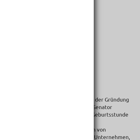
AT 4542 Nußbach
Telefon:
+43 50/6161-100
Telefax:
+43 50/6161-111
eMail:
info@schiedel.com
Website:
www.schiedel.at
Firmenbeschreibung:
Erbach bei Ulm im Jahre 1946: Mit der Gründung
des "Schiedel Kaminwerks" durch Senator
Friedrich Schiedel schlug hier die Geburtsstunde
von Schiedel.
Rasch entstand aus der Produktion von
Fertigteilen für Kaminanlagen ein Unternehmen,