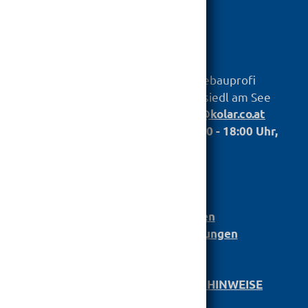

hagebauprofi
KOLAR
Baustoff GmbH
Untere Hauptstr. 79, 7100 Neusiedl am See
Telefon:
,
+43 2167 2698
info@kolar.co.at
Öffnungszeiten: Mo. bis Fr.: 07.00 - 18:00 Uhr,
Sa.: 07:30 - 12:00
Anmeldung
Bau­stoff­­ka­ta­log
Leistungserklärungen
Barrierefreiheit Einstellungen
AGB
DATENSCHUTZ/­RECHTLICHE HINWEISE
KARRIERE