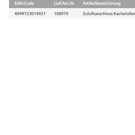
EAN-Code
Lief.Art.Nr.
Artikelbezeichnung
4049723014921
108970
Zuluftanschluss Kachelofe