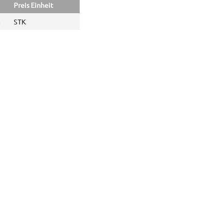
Preis Einheit
n
STK