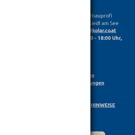
hagebauprofi
KOLAR
Baustoff GmbH
Untere Hauptstr. 79, 7100 Neusiedl am See
Telefon:
,
+43 2167 2698
info@kolar.co.at
Öffnungszeiten: Mo. bis Fr.: 07.00 - 18:00 Uhr,
Sa.: 07:30 - 12:00
Anmeldung
Bau­stoff­­ka­ta­log
Leistungserklärungen
Barrierefreiheit Einstellungen
AGB
DATENSCHUTZ/­RECHTLICHE HINWEISE
KARRIERE
IMPRESSUM