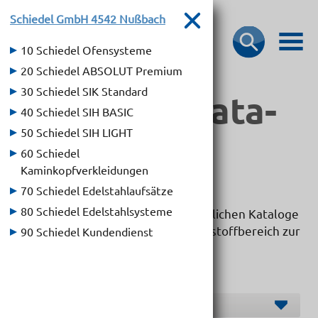
Schiedel GmbH
4542 Nußbach
10 Schiedel Ofensysteme
20 Schiedel ABSOLUT Premium
30 Schiedel SIK Standard
Bau­stoff­­ka­ta­
40 Schiedel SIH BASIC
loge
50 Schiedel SIH LIGHT
60 Schiedel
Kaminkopfverkleidungen
70 Schiedel Edelstahlaufsätze
80 Schiedel Edelstahlsysteme
Hier dürfen wir Ihnen die übersichtlichen Kataloge
unserer Markenlieferanten im Baustoffbereich zur
90 Schiedel Kundendienst
Verfügung stellen.
Hersteller O-S