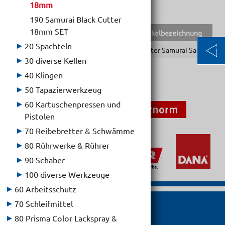
18mm
190 Samurai Black Cutter
18mm SET
EAN-Code
Lief.Art.Nr.
Artikelbezeichnung
20 Spachteln
9002588305882
30588
Cutter Samurai Safety
30 diverse Kellen
40 Klingen
50 Tapazierwerkzeug
60 Kartuschenpressen und
Pistolen
70 Reibebretter & Schwämme
80 Rührwerke & Rührer
90 Schaber
100 diverse Werkzeuge
60 Arbeitsschutz
70 Schleifmittel
80 Prisma Color Lackspray &