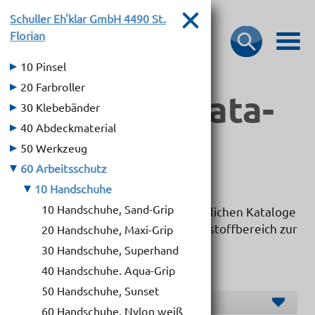
Schuller Eh'klar GmbH
4490 St.
Florian
10 Pinsel
20 Farbroller
Bau­stoff­­ka­ta­
30 Klebebänder
40 Abdeckmaterial
loge
50 Werkzeug
60 Arbeitsschutz
10 Handschuhe
10 Handschuhe, Sand-Grip
Hier dürfen wir Ihnen die übersichtlichen Kataloge
unserer Markenlieferanten im Baustoffbereich zur
20 Handschuhe, Maxi-Grip
Verfügung stellen.
30 Handschuhe, Superhand
40 Handschuhe. Aqua-Grip
50 Handschuhe, Sunset
Hersteller O-S
60 Handschuhe, Nylon weiß