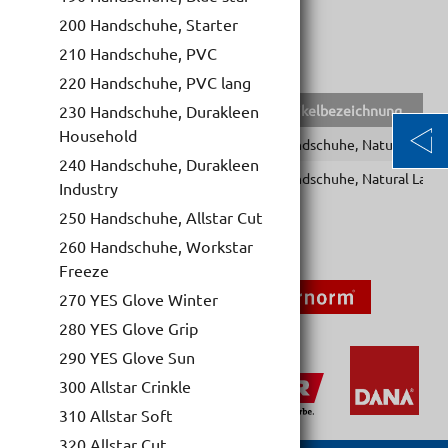
Tastempfinden
200 Handschuhe, Starter
210 Handschuhe, PVC
220 Handschuhe, PVC lang
EAN-Code
Lief.Art.Nr.
Artikelbezeichnung
230 Handschuhe, Durakleen
Household
9002588425801
42580
Handschuhe, Natural Latex
240 Handschuhe, Durakleen
9002588425825
42582
Handschuhe, Natural Latex
Industry
250 Handschuhe, Allstar Cut
260 Handschuhe, Workstar
Freeze
270 YES Glove Winter
280 YES Glove Grip
290 YES Glove Sun
300 Allstar Crinkle
310 Allstar Soft
320 Allstar Cut