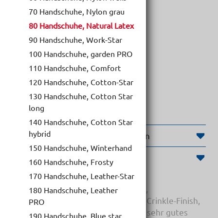
70 Handschuhe, Nylon grau
80 Handschuhe, Natural Latex
90 Handschuhe, Work-Star
Handschuhe, Natural Latex
100 Handschuhe, garden PRO
110 Handschuhe, Comfort
120 Handschuhe, Cotton-Star
130 Handschuhe, Cotton Star
long
140 Handschuhe, Cotton Star
hybrid
Weiterführende Informationen
150 Handschuhe, Winterhand
Produktinformationen
160 Handschuhe, Frosty
170 Handschuhe, Leather-Star
nahtlose Strickhandschuhe in blau,
180 Handschuhe, Leather
Naturkautschuk Beschichtung mit Crinkle-Finish,
PRO
perfekte Passform, atmungsaktiv, sehr gutes
190 Handschuhe, Blue star