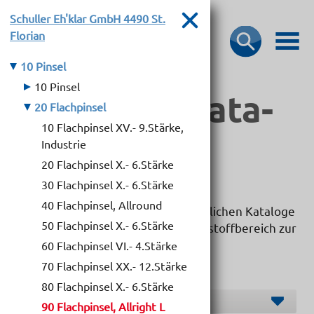
Schuller Eh'klar GmbH
4490 St.
Florian
10 Pinsel
10 Pinsel
Bau­stoff­­ka­ta­
20 Flachpinsel
10 Flachpinsel XV.- 9.Stärke,
loge
Industrie
20 Flachpinsel X.- 6.Stärke
30 Flachpinsel X.- 6.Stärke
40 Flachpinsel, Allround
Hier dürfen wir Ihnen die übersichtlichen Kataloge
50 Flachpinsel X.- 6.Stärke
unserer Markenlieferanten im Baustoffbereich zur
Verfügung stellen.
60 Flachpinsel VI.- 4.Stärke
70 Flachpinsel XX.- 12.Stärke
80 Flachpinsel X.- 6.Stärke
Hersteller O-S
90 Flachpinsel, Allright L