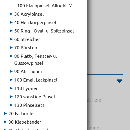
100 Flachpinsel, Allright M
30 Acrylpinsel
40 Heizkörperpinsel
Flachpinsel, Allright L
50 Ring-, Oval- u. Spitzpinsel
60 Streicher
70 Bürsten
80 Platt-, Fenster- u.
Gussowpinsel
90 Abstauber
100 Email Lackpinsel
Produktinformationen
110 Lyoner
120 sonstige Pinsel
Flachpinsel, 2K-Kunststoffstiel, rostfreie
130 Pinselsets
Edelstahlzwinge
20 Farbroller
Diese Profi-Pinselserie besteht aus
30 Klebebänder
hochwertigsten Bestandteilen und einer