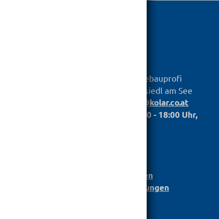

hagebauprofi
KOLAR
Baustoff GmbH
Untere Hauptstr. 79, 7100 Neusiedl am See
Telefon:
,
+43 2167 2698
info@kolar.co.at
Öffnungszeiten: Mo. bis Fr.: 07.00 - 18:00 Uhr,
Sa.: 07:30 - 12:00
Anmeldung
Bau­stoff­­ka­ta­log
Leistungserklärungen
Barrierefreiheit Einstellungen
AGB