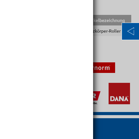
EAN-Code
Lief.Art.Nr.
Artikelbezeichnung
9002588224046
22404
Heizkörper-Roller Set