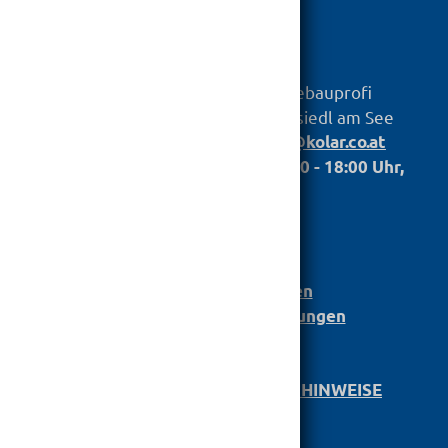

hagebauprofi
KOLAR
Baustoff GmbH
Untere Hauptstr. 79, 7100 Neusiedl am See
Telefon:
,
+43 2167 2698
info@kolar.co.at
Öffnungszeiten: Mo. bis Fr.: 07.00 - 18:00 Uhr,
Sa.: 07:30 - 12:00
Anmeldung
Bau­stoff­­ka­ta­log
Leistungserklärungen
Barrierefreiheit Einstellungen
AGB
DATENSCHUTZ/­RECHTLICHE HINWEISE
KARRIERE
IMPRESSUM