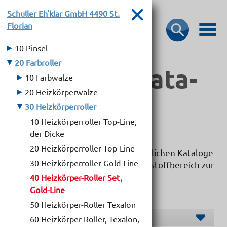
Schuller Eh'klar GmbH
4490 St.
Florian
10 Pinsel
20 Farbroller
Bau­stoff­­ka­ta­
10 Farbwalze
20 Heizkörperwalze
loge
30 Heizkörperroller
10 Heizkörperroller Top-Line,
der Dicke
20 Heizkörperroller Top-Line
Hier dürfen wir Ihnen die übersichtlichen Kataloge
30 Heizkörperroller Gold-Line
unserer Markenlieferanten im Baustoffbereich zur
Verfügung stellen.
40 Heizkörper-Roller Set,
Gold-Line
50 Heizkörper-Roller Texalon
Hersteller O-S
60 Heizkörper-Roller, Texalon,