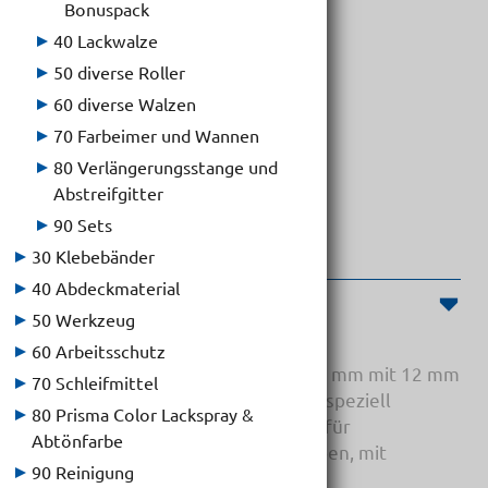
Bonuspack
40 Lackwalze
50 diverse Roller
Heizkörper-Roller Set, Gold-Line
60 diverse Walzen
70 Farbeimer und Wannen
80 Verlängerungsstange und
Abstreifgitter
90 Sets
30 Klebebänder
40 Abdeckmaterial
Produktinformationen
50 Werkzeug
60 Arbeitsschutz
2 Gold-Line Heizkörperwalzen 100 mm mit 12 mm
70 Schleifmittel
Flor, Polyamid, lösungsmittelfest, speziell
80 Prisma Color Lackspray &
geeignet für glatte Untergründe, für
Abtönfarbe
Dispersionen, Leim- und Latexfarben, mit
90 Reinigung
Farbwanne und Bügel