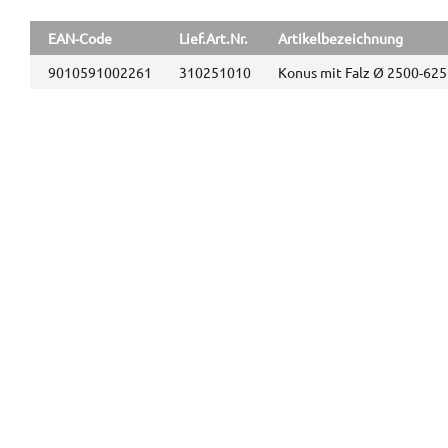
EAN-Code
Lief.Art.Nr.
Artikelbezeichnung
9010591002261
310251010
Konus mit Falz Ø 2500-625