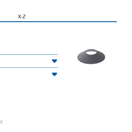
X-Z
ut