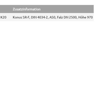
Zusatzinformation
 K20
Konus SR-F, DIN 4034-2, AS0, Falz DN 2500, Höhe 970 mm