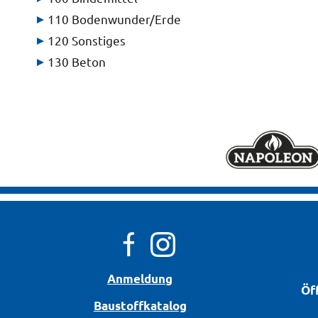
110 Bodenwunder/Erde
120 Sonstiges
130 Beton

Anmeldung
Öff
Bau­stoff­­ka­ta­log