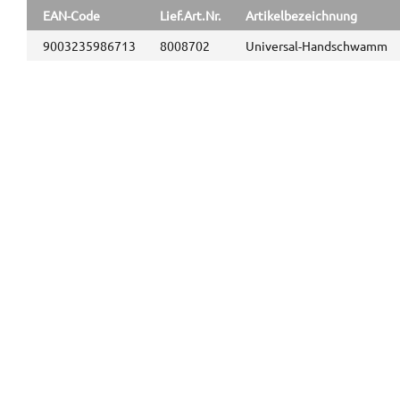
EAN-Code
Lief.Art.Nr.
Artikelbezeichnung
9003235986713
8008702
Universal-Handschwamm