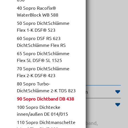
40 Sopro Racofix®
WaterBlock WB 588
50 Sopro DichtSchlämme
Sopro Dichtband DB 438
Flex 1-K DSF® 523
60 Sopro DSF RS 623
DichtSchlämme Flex RS
65 Sopro DichtSchlämme
Flex SL DSF® SL 1525
70 Sopro DichtSchlämme
Flex 2-K DSF® 423
80 Sopro Turbo-
DichtSchlämme 2-K TDS 823
Weiterführende Informationen
90 Sopro Dichtband DB 438
Produktinformationen
100 Sopro Dichtecke
innen/außen DE 014/015
110 Sopro Dichtmanschette
Systemgeprüftes Sicherheitsdichtband,