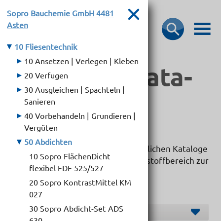
Sopro Bauchemie GmbH
4481
Asten
10 Fliesentechnik
10 Ansetzen | Verlegen | Kleben
Bau­stoff­­ka­ta­
20 Verfugen
30 Ausgleichen | Spachteln |
loge
Sanieren
40 Vorbehandeln | Grundieren |
Vergüten
50 Abdichten
Hier dürfen wir Ihnen die übersichtlichen Kataloge
10 Sopro FlächenDicht
unserer Markenlieferanten im Baustoffbereich zur
flexibel FDF 525/527
Verfügung stellen.
20 Sopro KontrastMittel KM
027
30 Sopro Abdicht-Set ADS
Hersteller O-S
630