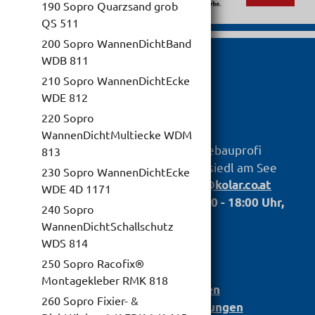
190 Sopro Quarzsand grob
QS 511
200 Sopro WannenDichtBand
WDB 811
210 Sopro WannenDichtEcke

WDE 812
220 Sopro
WannenDichtMultiecke WDM
hagebauprofi
KOLAR
Baustoff GmbH
813
Untere Hauptstr. 79, 7100 Neusiedl am See
230 Sopro WannenDichtEcke
Telefon:
,
+43 2167 2698
info@kolar.co.at
WDE 4D 1171
Öffnungszeiten: Mo. bis Fr.: 07.00 - 18:00 Uhr,
240 Sopro
Sa.: 07:30 - 12:00
WannenDichtSchallschutz
WDS 814
Anmeldung
250 Sopro Racofix®
Bau­stoff­­ka­ta­log
Montagekleber RMK 818
Leistungserklärungen
260 Sopro Fixier- &
Barrierefreiheit Einstellungen