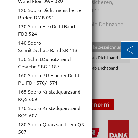
Wand Flex DWF 089
vlieskaschiert und dehnfähig. Zur sicheren,
flexiblen und wasserundurchlässigen
120 Sopro Dichtmanschette
Überbrückung von Anschluss- und
Boden DMB 091
Bewegungsfugen. Durch die flexible Dehnzone
130 Sopro FlexDichtBand
wird das Einbetten des Dichtbandes erleichtert.
FDB 524
140 Sopro
EAN-Code
Lief.Art.Nr.
Artikelbezeichnung
Pr
SchnittSchutzBand SB 113
4005734438033
8043950
Sopro Dichtband
RL
150 SchnittSchutzBand
Gewebe SBG 1187
4005734438026
8043910
Sopro Dichtband
RL
160 Sopro PU-FlächenDicht
PU-FD 1570/1571
165 Sopro Kristallquarzsand
KQS 609
170 Sopro Kristallquarzsand
KQS 607
180 Sopro Quarzsand fein QS
507